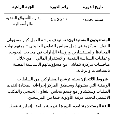
تاريخ الدورة
رقم الدورة
الجهة الراعية
إدارة الأسواق النقدية
سيتم تحديده
CE 26.17
والرأسمالية
المستفيدون المستهدفون:
تستهدف ورشة العمل كبار مسؤولي
البنوك المركزية في دول مجلس التعاون الخليجي – ومنهم نواب
المحافظ والمستشارين ورؤساء الإدارات في مجالات البحوث،
وعمليات السياسة النقدية، والاستقرار المالي – من خلال
مناقشات مركزة تتماشى مع مسؤولياتهم الأساسية المعنية
بالسياسات والرقابة.
شروط الالتحاق:
سيتم ترشيح المشاركين من السلطات
الوطنية التي يمثلونها. وسيطبق المركز إجراءاته المعتادة لتقديم
الطلبات وسيتشاور مع قسم مجلس التعاون الخليجي والمكتب
الاقليمي لتحديد مرتبة الأولوية فيما بين المرشحين.
اللغة المستخدمة
: تُقدم الدورة التدريبية باللغة الإنجليزية فقط.